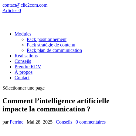
contact@clic2com.com
Articles 0
Modules
Pack positionnement
Pack stratégie de contenu
Pack plan de communication
Réalisations
Conseils
Prendre RDV
À propos
Contact
Sélectionner une page
Comment l’intelligence artificielle
impacte la communication ?
par
Perrine
|
Mai 28, 2025
|
Conseils
|
0 commentaires