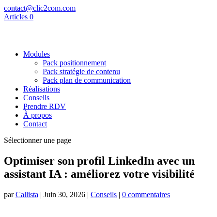
contact@clic2com.com
Articles 0
Modules
Pack positionnement
Pack stratégie de contenu
Pack plan de communication
Réalisations
Conseils
Prendre RDV
À propos
Contact
Sélectionner une page
Optimiser son profil LinkedIn avec un
assistant IA : améliorez votre visibilité
par
Callista
|
Juin 30, 2026
|
Conseils
|
0 commentaires