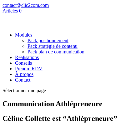
contact@clic2com.com
Articles 0
Modules
Pack positionnement
Pack stratégie de contenu
Pack plan de communication
Réalisations
Conseils
Prendre RDV
À propos
Contact
Sélectionner une page
Communication Athlépreneure
Céline Collette est “Athlépreneure”