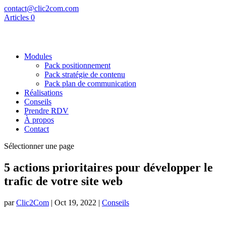
contact@clic2com.com
Articles 0
Modules
Pack positionnement
Pack stratégie de contenu
Pack plan de communication
Réalisations
Conseils
Prendre RDV
À propos
Contact
Sélectionner une page
5 actions prioritaires pour développer le
trafic de votre site web
par
Clic2Com
|
Oct 19, 2022
|
Conseils