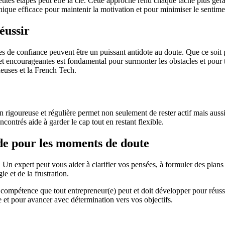
petites étapes peut être la clé. Cette approche rend chaque tâche plus gé
chnique efficace pour maintenir la motivation et pour minimiser le sentim
éussir
nes de confiance peuvent être un puissant antidote au doute. Que ce soit
 et encourageantes est fondamental pour surmonter les obstacles et pour
neuses et la French Tech.
on rigoureuse et régulière permet non seulement de rester actif mais auss
ncontrés aide à garder le cap tout en restant flexible.
de pour les moments de doute
expert peut vous aider à clarifier vos pensées, à formuler des plans d’
e et de la frustration.
e compétence que tout entrepreneur(e) peut et doit développer pour réus
de et pour avancer avec détermination vers vos objectifs.