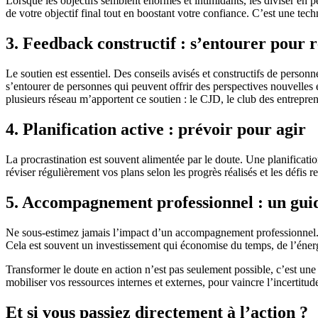
Lorsque les objectifs semblent énormes et intimidants, les diviser en 
de votre objectif final tout en boostant votre confiance. C’est une te
3. Feedback constructif : s’entourer pour r
Le soutien est essentiel. Des conseils avisés et constructifs de person
s’entourer de personnes qui peuvent offrir des perspectives nouvelles
plusieurs réseau m’apportent ce soutien : le CJD, le club des entrepre
4. Planification active : prévoir pour agir
La procrastination est souvent alimentée par le doute. Une planificati
réviser régulièrement vos plans selon les progrès réalisés et les défis re
5. Accompagnement professionnel : un gui
Ne sous-estimez jamais l’impact d’un accompagnement professionnel. Un 
Cela est souvent un investissement qui économise du temps, de l’énergi
Transformer le doute en action n’est pas seulement possible, c’est un
mobiliser vos ressources internes et externes, pour vaincre l’incertitu
Et si vous passiez directement à l’action ?